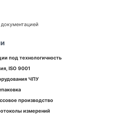
е документацией
ми
ции под технологичность
ия, ISO 9001
орудования ЧПУ
упаковка
ассовое производство
ротоколы измерений