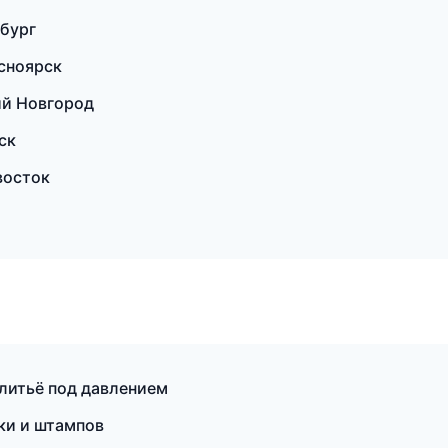
бург
сноярск
ий Новгород
ск
восток
ж
литьё под давлением
ки и штампов