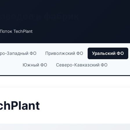
заводов и фабрик
Поток TechPlant
ро-Западный ФО
Приволжский ФО
Уральский ФО
Южный ФО
Северо-Кавказский ФО
chPlant