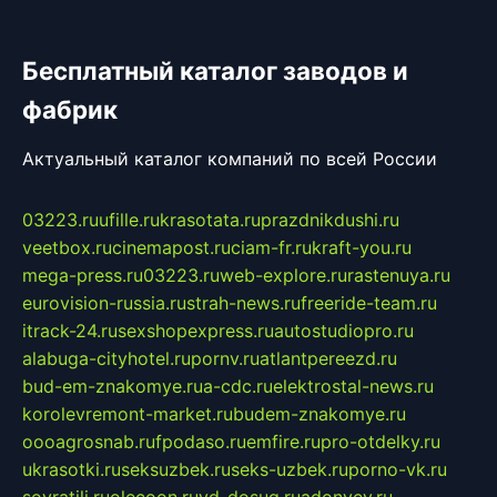
Бесплатный каталог заводов и
фабрик
Актуальный каталог компаний по всей России
03223.ru
ufille.ru
krasotata.ru
prazdnikdushi.ru
veetbox.ru
cinemapost.ru
ciam-fr.ru
kraft-you.ru
mega-press.ru
03223.ru
web-explore.ru
rastenuya.ru
eurovision-russia.ru
strah-news.ru
freeride-team.ru
itrack-24.ru
sexshopexpress.ru
autostudiopro.ru
alabuga-cityhotel.ru
pornv.ru
atlantpereezd.ru
bud-em-znakomye.ru
a-cdc.ru
elektrostal-news.ru
korolevremont-market.ru
budem-znakomye.ru
oooagrosnab.ru
fpodaso.ru
emfire.ru
pro-otdelky.ru
ukrasotki.ru
seksuzbek.ru
seks-uzbek.ru
porno-vk.ru
sovratili.ru
olecoon.ru
vd-dosug.ru
adonyev.ru