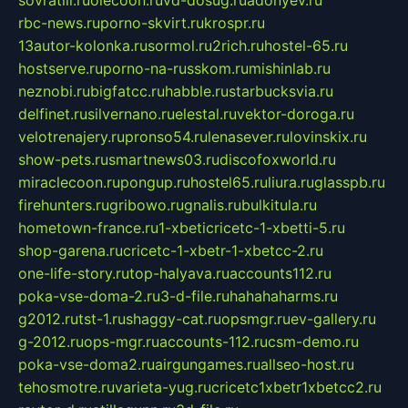
rbc-news.ru
porno-skvirt.ru
krospr.ru
13autor-kolonka.ru
sormol.ru
2rich.ru
hostel-65.ru
hostserve.ru
porno-na-russkom.ru
mishinlab.ru
neznobi.ru
bigfatcc.ru
habble.ru
starbucksvia.ru
delfinet.ru
silvernano.ru
elestal.ru
vektor-doroga.ru
velotrenajery.ru
pronso54.ru
lenasever.ru
lovinskix.ru
show-pets.ru
smartnews03.ru
discofoxworld.ru
miraclecoon.ru
pongup.ru
hostel65.ru
liura.ru
glasspb.ru
firehunters.ru
gribowo.ru
gnalis.ru
bulkitula.ru
hometown-france.ru
1-xbeticricetc-1-xbetti-5.ru
shop-garena.ru
cricetc-1-xbetr-1-xbetcc-2.ru
one-life-story.ru
top-halyava.ru
accounts112.ru
poka-vse-doma-2.ru
3-d-file.ru
hahahaharms.ru
g2012.ru
tst-1.ru
shaggy-cat.ru
opsmgr.ru
ev-gallery.ru
g-2012.ru
ops-mgr.ru
accounts-112.ru
csm-demo.ru
poka-vse-doma2.ru
airgungames.ru
allseo-host.ru
tehosmotre.ru
varieta-yug.ru
cricetc1xbetr1xbetcc2.ru