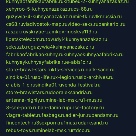
kuhnyaofabrikaufabrik.ru
kitubeu-2-kuhnyanazakaz.ru
xehyroo-5-kuhnyanazakaz.ru
cs-68.ru
guzywia-4-kuhnyanazakaz.ru
mir-tk.ru
vlknrussia.ru
cs68.ru
vladivostok-map.ru
video-seks.ru
bankaribi.ru
raszar.ru
vskrytie-zamkov-moskva113.ru
lipetsktelecom.ru
tovudyi4kuhnyanazakaz.ru
seksuzb.ru
guzywia4kuhnyanazakaz.ru
fabrikaofabrikaokuhny.ru
kuhnyaekuhnyaafabrika.ru
kuhnyaykuhnyayfabrika.ru
e-abis1c.ru
store-brawl-stars.ru
kts-services.ru
dark-sand.ru
sindika-01.ru
sp-life.ru
x-legion.ru
sib-archives.ru
e-abis-1-c.ru
sindika01.ru
venda-festival.ru
store-brawlstars.ru
dooraleksandria.ru
antenna-highly.ru
mine-lab-msk.ru
1-mus.ru
3-sex-porn.ru
ban-damn.ru
purse-factory.ru
viagra-tablet.ru
fasbags.ru
adler-jun.ru
bandamn.ru
fincontech.ru
3sexporn.ru
1mus.ru
darksand.ru
rebus-toys.ru
minelab-msk.ru
rtdco.ru