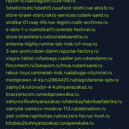
raytor-d.ru
atillagunn.ru
3d-file.ru
1xbeticricetc1xbetti5.ru
uafoot-statti.ru
e-abis1c.ru
store-brawl-stars.ru
kts-services.ru
dark-sand.ru
sindika-01.ru
sp-life.ru
x-legion.ru
sib-archives.ru
e-abis-1-c.ru
sindika01.ru
venda-festival.ru
store-brawlstars.ru
dooraleksandria.ru
antenna-highly.ru
mine-lab-msk.ru
1-mus.ru
3-sex-porn.ru
ban-damn.ru
purse-factory.ru
viagra-tablet.ru
fasbags.ru
adler-jun.ru
bandamn.ru
fincontech.ru
3sexporn.ru
1mus.ru
darksand.ru
rebus-toys.ru
minelab-msk.ru
alabuga-cityhotel.ru
medsprawo-4-ka.ru
2864420.ru
blagodarenie-spb.ru
zajmy24.ru
tovudyi-4-kuhnyanazakaz.ru
brazzerscom.ru
medsprawo4ka.ru
xehyroo5kuhnyanazakaz.ru
fabrikayfabrikaefabrika.ru
vskrytie-zamkov-moskva-113.ru
biletnadom.ru
zed-online.ru
pimchax.ru
brazzers-hd.ru
z-host.ru
kitubeu2kuhnyanazakaz.ru
naperekate.ru