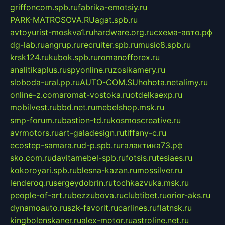
griffoncom.spb.ru
fabrika-emotsiy.ru
PARK-MATROSOVA.RU
agat.spb.ru
avtoyurist-moskva1.ru
hardware.org.ru
схема-авто.рф
dg-lab.ru
angrup.ru
recruiter.spb.ru
music8.spb.ru
krsk124.ru
kubok.spb.ru
romanofforex.ru
analitikaplus.ru
spyonline.ru
zosikamery.ru
sloboda-ural.pp.ru
AUTO-COM.SU
hohota.net
alimy.ru
online-z.com
aromat-vostoka.ru
otdelkaexp.ru
mobilvest.ru
bbd.net.ru
mebelshop.msk.ru
smp-forum.ru
bastion-td.ru
kosmoscreative.ru
avrmotors.ru
art-galadesign.ru
tiffany-c.ru
ecostep-samara.ru
d-p.spb.ru
галактика73.рф
sko.com.ru
davitamebel-spb.ru
fotsis.ru
tesiaes.ru
kokoroyari.spb.ru
blesna-kazan.ru
mossilver.ru
lenderoq.ru
sergeydobrin.ru
tochkazvuka.msk.ru
people-of-art.ru
bezzubova.ru
clubtibet.ru
orior-aks.ru
dynamoauto.ru
szk-favorit.ru
carlines.ru
flatnsk.ru
kingbolenskaner.ru
alex-motor.ru
astroline.net.ru