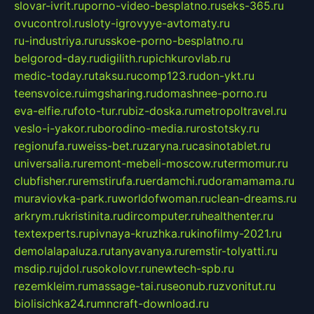
slovar-ivrit.ru
porno-video-besplatno.ru
seks-365.ru
ovucontrol.ru
sloty-igrovyye-avtomaty.ru
ru-industriya.ru
russkoe-porno-besplatno.ru
belgorod-day.ru
digilith.ru
pichkurovlab.ru
medic-today.ru
taksu.ru
comp123.ru
don-ykt.ru
teensvoice.ru
imgsharing.ru
domashnee-porno.ru
eva-elfie.ru
foto-tur.ru
biz-doska.ru
metropoltravel.ru
veslo-i-yakor.ru
borodino-media.ru
rostotsky.ru
regionufa.ru
weiss-bet.ru
zaryna.ru
casinotablet.ru
universalia.ru
remont-mebeli-moscow.ru
termomur.ru
clubfisher.ru
remstirufa.ru
erdamchi.ru
doramamama.ru
muraviovka-park.ru
worldofwoman.ru
clean-dreams.ru
arkrym.ru
kristinita.ru
dircomputer.ru
healthenter.ru
textexperts.ru
pivnaya-kruzhka.ru
kinofilmy-2021.ru
demolalapaluza.ru
tanyavanya.ru
remstir-tolyatti.ru
msdip.ru
jdol.ru
sokolovr.ru
newtech-spb.ru
rezemkleim.ru
massage-tai.ru
seonub.ru
zvonitut.ru
biolisichka24.ru
mncraft-download.ru