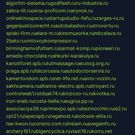
algoritm-sistema.ru
godflesh.ru
ru-industria.ru
zebra-tlt.ru
okna-proficom.ru
erynok.ru
onlinekinospace.ru
startupstudio-fefu.ru
zarges-ru.ru
gegenjustizunrecht.ru
autobalashov.ru
utrovortu.ru
spiski-firm.ru
elara-m.ru
kinomusorka.ru
mkcslava.ru
2bets.ru
vintovoykompressor.ru
birminghamvsfulham.ru
sarmat-komp.ru
pioneeri.ru
amadis-chocolate.ru
shkurki-karakulya.ru
kanotiforet.spb.ru
tutmassage.ru
ecolog.org.ru
praga.spb.ru
falcorussia.ru
autodoctorservis.ru
kamertondom.spb.ru
net-life.net.ru
avto-vozim.ru
sakhcamera.ru
alliance-electro.spb.ru
stroyavt.ru
controlweb1.ru
tdsak74.ru
kinzozo-ru.ru
kvotka.ru
iron-snab.ru
costa-bella.ru
eugrus.pp.ru
associaciya39.ru
primexpo.spb.ru
bezmorchin.ru
ia2.ru
cpt21.ru
ispecspb.ru
regahost.ru
kolosok-elita.ru
tae-kwon.ru
consrio.com.ru
insiam.ru
avegainfo.ru
archery161.ru
bigencyclica.ru
vlast16.ru
korru.net