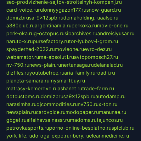
seo-prodvizhenie-sajtov-stroitelnyh-kompanij.ru
card-voice.ru
rulonnyygazon177.ru
snow-guard.ru
domizbrusa-9x12spb.ru
demaholding.ru
aalse.ru
a380club.ru
argentinamia.ru
perkoka.ru
movie-one.ru
perk-oka.ru
g-octopus.ru
sibarchives.ru
andreislyusar.ru
naruto-x.ru
pursefactory.ru
tor-lyubov-i-grom.ru
spayderhed-2022.ru
movieone.ru
evro-dez.ru
webamator.ru
ma-absolut1.ru
avtopomosch27.ru
nv-750.ru
news-plain.ru
nertansaga.ru
delanalad.ru
dizfiles.ru
youtubefree.ru
aria-family.ru
roadli.ru
planeta-samara.ru
mysmartbuy.ru
matrasy-kemerovo.ru
ashanet.ru
trade-farm.ru
dotcustoms.ru
domizbrusa9x12spb.ru
autodamp.ru
narasimha.ru
djcommodities.ru
nv750.ru
x-ton.ru
newsplain.ru
cardvoice.ru
modopaper.ru
manunae.ru
gbget.ru
alfeihavsalnassr.ru
madoma.ru
tajuncos.ru
petrovkasports.ru
porno-online-besplatno.ru
splclub.ru
york-life.ru
doroga-expo.ru
ribery.ru
cleanmedicine.ru