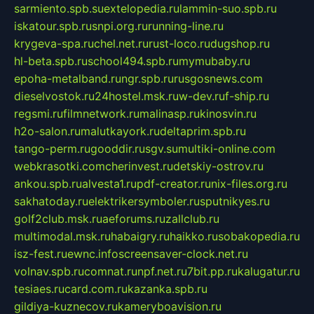
sarmiento.spb.su
extelopedia.ru
lammin-suo.spb.ru
iskatour.spb.ru
snpi.org.ru
running-line.ru
krygeva-spa.ru
chel.net.ru
rust-loco.ru
dugshop.ru
hl-beta.spb.ru
school494.spb.ru
mymubaby.ru
epoha-metalband.ru
ngr.spb.ru
rusgosnews.com
dieselvostok.ru
24hostel.msk.ru
w-dev.ru
f-ship.ru
regsmi.ru
filmnetwork.ru
malinasp.ru
kinosvin.ru
h2o-salon.ru
malutkayork.ru
deltaprim.spb.ru
tango-perm.ru
gooddir.ru
sgv.su
multiki-online.com
webkrasotki.com
cherinvest.ru
detskiy-ostrov.ru
ankou.spb.ru
alvesta1.ru
pdf-creator.ru
nix-files.org.ru
sakhatoday.ru
elektrikersymboler.ru
sputnikyes.ru
golf2club.msk.ru
aeforums.ru
zallclub.ru
multimodal.msk.ru
habaigry.ru
haikko.ru
sobakopedia.ru
isz-fest.ru
ewnc.info
screensaver-clock.net.ru
volnav.spb.ru
comnat.ru
npf.net.ru
7bit.pp.ru
kalugatur.ru
tesiaes.ru
card.com.ru
kazanka.spb.ru
gildiya-kuznecov.ru
kameryboavision.ru