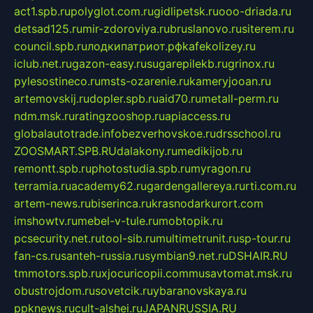
act1.spb.ru
polyglot.com.ru
gidlipetsk.ru
ooo-driada.ru
detsad125.ru
mir-zdoroviya.ru
bruslanovo.ru
siterem.ru
council.spb.ru
лодкипатриот.рф
kafekolizey.ru
iclub.net.ru
gazon-easy.ru
sugarepilekb.ru
grinox.ru
pylesostineco.ru
msts-ozarenie.ru
kameryjooan.ru
artemovskij.ru
dopler.spb.ru
aid70.ru
metall-perm.ru
ndm.msk.ru
ratingzooshop.ru
apiaccess.ru
globalautotrade.info
bezverhovskoe.ru
drsschool.ru
ZOOSMART.SPB.RU
dalakony.ru
medikijob.ru
remontt.spb.ru
photostudia.spb.ru
myragon.ru
terramia.ru
academy62.ru
gardengallereya.ru
rti.com.ru
artem-news.ru
biserinca.ru
krasnodarkurort.com
imshowtv.ru
mebel-v-tule.ru
mobtopik.ru
pcsecurity.net.ru
tool-sib.ru
multimetrunit.ru
sp-tour.ru
fan-cs.ru
santeh-russia.ru
symbian9.net.ru
DSHAIR.RU
tmmotors.spb.ru
xjocuricopii.com
musavtomat.msk.ru
obustrojdom.ru
sovetcik.ru
ybaranovskaya.ru
ppknews.ru
cult-alshei.ru
JAPANRUSSIA.RU