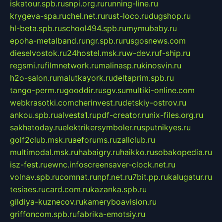
iskatour.spb.ru
snpi.org.ru
running-line.ru
krygeva-spa.ru
chel.net.ru
rust-loco.ru
dugshop.ru
hl-beta.spb.ru
school494.spb.ru
mymubaby.ru
epoha-metalband.ru
ngr.spb.ru
rusgosnews.com
dieselvostok.ru
24hostel.msk.ru
w-dev.ru
f-ship.ru
regsmi.ru
filmnetwork.ru
malinasp.ru
kinosvin.ru
h2o-salon.ru
malutkayork.ru
deltaprim.spb.ru
tango-perm.ru
gooddir.ru
sgv.su
multiki-online.com
webkrasotki.com
cherinvest.ru
detskiy-ostrov.ru
ankou.spb.ru
alvesta1.ru
pdf-creator.ru
nix-files.org.ru
sakhatoday.ru
elektrikersymboler.ru
sputnikyes.ru
golf2club.msk.ru
aeforums.ru
zallclub.ru
multimodal.msk.ru
habaigry.ru
haikko.ru
sobakopedia.ru
isz-fest.ru
ewnc.info
screensaver-clock.net.ru
volnav.spb.ru
comnat.ru
npf.net.ru
7bit.pp.ru
kalugatur.ru
tesiaes.ru
card.com.ru
kazanka.spb.ru
gildiya-kuznecov.ru
kameryboavision.ru
griffoncom.spb.ru
fabrika-emotsiy.ru