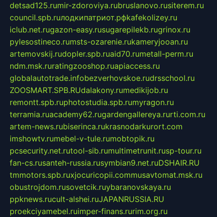
detsad125.ru
mir-zdoroviya.ru
bruslanovo.ru
siterem.ru
council.spb.ru
лодкипатриот.рф
kafekolizey.ru
iclub.net.ru
gazon-easy.ru
sugarepilekb.ru
grinox.ru
pylesostineco.ru
msts-ozarenie.ru
kameryjooan.ru
artemovskij.ru
dopler.spb.ru
aid70.ru
metall-perm.ru
ndm.msk.ru
ratingzooshop.ru
apiaccess.ru
globalautotrade.info
bezverhovskoe.ru
drsschool.ru
ZOOSMART.SPB.RU
dalakony.ru
medikijob.ru
remontt.spb.ru
photostudia.spb.ru
myragon.ru
terramia.ru
academy62.ru
gardengallereya.ru
rti.com.ru
artem-news.ru
biserinca.ru
krasnodarkurort.com
imshowtv.ru
mebel-v-tule.ru
mobtopik.ru
pcsecurity.net.ru
tool-sib.ru
multimetrunit.ru
sp-tour.ru
fan-cs.ru
santeh-russia.ru
symbian9.net.ru
DSHAIR.RU
tmmotors.spb.ru
xjocuricopii.com
musavtomat.msk.ru
obustrojdom.ru
sovetcik.ru
ybaranovskaya.ru
ppknews.ru
cult-alshei.ru
JAPANRUSSIA.RU
proekciyamebel.ru
imper-finans.ru
rim.org.ru