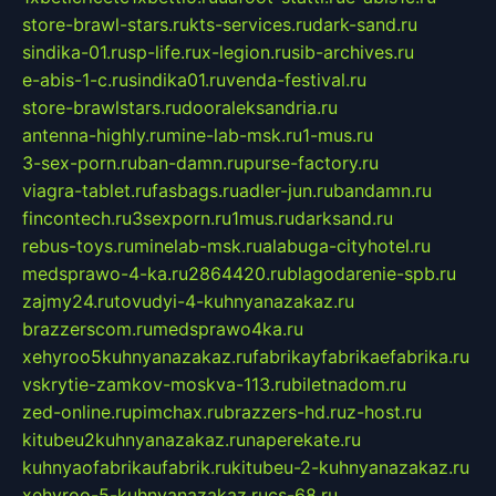
store-brawl-stars.ru
kts-services.ru
dark-sand.ru
sindika-01.ru
sp-life.ru
x-legion.ru
sib-archives.ru
e-abis-1-c.ru
sindika01.ru
venda-festival.ru
store-brawlstars.ru
dooraleksandria.ru
antenna-highly.ru
mine-lab-msk.ru
1-mus.ru
3-sex-porn.ru
ban-damn.ru
purse-factory.ru
viagra-tablet.ru
fasbags.ru
adler-jun.ru
bandamn.ru
fincontech.ru
3sexporn.ru
1mus.ru
darksand.ru
rebus-toys.ru
minelab-msk.ru
alabuga-cityhotel.ru
medsprawo-4-ka.ru
2864420.ru
blagodarenie-spb.ru
zajmy24.ru
tovudyi-4-kuhnyanazakaz.ru
brazzerscom.ru
medsprawo4ka.ru
xehyroo5kuhnyanazakaz.ru
fabrikayfabrikaefabrika.ru
vskrytie-zamkov-moskva-113.ru
biletnadom.ru
zed-online.ru
pimchax.ru
brazzers-hd.ru
z-host.ru
kitubeu2kuhnyanazakaz.ru
naperekate.ru
kuhnyaofabrikaufabrik.ru
kitubeu-2-kuhnyanazakaz.ru
xehyroo-5-kuhnyanazakaz.ru
cs-68.ru