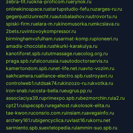
zebra-tlt.ru
okna-proficom.ru
erynok.ru
onlinekinospace.ru
startupstudio-fefu.ru
zarges-ru.ru
gegenjustizunrecht.ru
autobalashov.ru
utrovortu.ru
spiski-firm.ru
elara-m.ru
kinomusorka.ru
mkcslava.ru
2bets.ru
vintovoykompressor.ru
birminghamvsfulham.ru
sarmat-komp.ru
pioneeri.ru
amadis-chocolate.ru
shkurki-karakulya.ru
kanotiforet.spb.ru
tutmassage.ru
ecolog.org.ru
praga.spb.ru
falcorussia.ru
autodoctorservis.ru
kamertondom.spb.ru
net-life.net.ru
avto-vozim.ru
sakhcamera.ru
alliance-electro.spb.ru
stroyavt.ru
controlweb1.ru
tdsak74.ru
kinzozo-ru.ru
kvotka.ru
iron-snab.ru
costa-bella.ru
eugrus.pp.ru
associaciya39.ru
primexpo.spb.ru
bezmorchin.ru
ia2.ru
cpt21.ru
ispecspb.ru
regahost.ru
kolosok-elita.ru
tae-kwon.ru
consrio.com.ru
insiam.ru
avegainfo.ru
archery161.ru
bigencyclica.ru
vlast16.ru
korru.net
sarmiento.spb.su
extelopedia.ru
lammin-suo.spb.ru