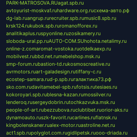
PARK-MATROSOVA.RU
agat.spb.ru
avtoyurist-moskva1.ru
hardware.org.ru
схема-авто.рф
dg-lab.ru
angrup.ru
recruiter.spb.ru
music8.spb.ru
krsk124.ru
kubok.spb.ru
romanofforex.ru
analitikaplus.ru
spyonline.ru
zosikamery.ru
sloboda-ural.pp.ru
AUTO-COM.SU
hohota.net
alimy.ru
online-z.com
aromat-vostoka.ru
otdelkaexp.ru
mobilvest.ru
bbd.net.ru
mebelshop.msk.ru
smp-forum.ru
bastion-td.ru
kosmoscreative.ru
avrmotors.ru
art-galadesign.ru
tiffany-c.ru
ecostep-samara.ru
d-p.spb.ru
галактика73.рф
sko.com.ru
davitamebel-spb.ru
fotsis.ru
tesiaes.ru
kokoroyari.spb.ru
blesna-kazan.ru
mossilver.ru
lenderoq.ru
sergeydobrin.ru
tochkazvuka.msk.ru
people-of-art.ru
bezzubova.ru
clubtibet.ru
orior-aks.ru
dynamoauto.ru
szk-favorit.ru
carlines.ru
flatnsk.ru
kingbolenskaner.ru
alex-motor.ru
astroline.net.ru
act1.spb.ru
polyglot.com.ru
gidlipetsk.ru
ooo-driada.ru