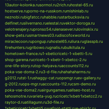
13autor-kolonka.ru
sormol.ru
2rich.ru
hostel-65.ru
hostserve.ru
porno-na-russkom.ru
mishinlab.ru
neznobi.ru
bigfatcc.ru
habble.ru
starbucksvia.ru
delfinet.ru
silvernano.ru
elestal.ru
vektor-doroga.ru
velotrenajery.ru
pronso54.ru
lenasever.ru
lovinskix.ru
show-pets.ru
smartnews03.ru
discofoxworld.ru
miraclecoon.ru
pongup.ru
hostel65.ru
liura.ru
glasspb.ru
firehunters.ru
gribowo.ru
gnalis.ru
bulkitula.ru
hometown-france.ru
1-xbeticricetc-1-xbetti-5.ru
shop-garena.ru
cricetc-1-xbetr-1-xbetcc-2.ru
one-life-story.ru
top-halyava.ru
accounts112.ru
poka-vse-doma-2.ru
3-d-file.ru
hahahaharms.ru
g2012.ru
tst-1.ru
shaggy-cat.ru
opsmgr.ru
ev-gallery.ru
g-2012.ru
ops-mgr.ru
accounts-112.ru
csm-demo.ru
poka-vse-doma2.ru
airgungames.ru
allseo-host.ru
tehosmotre.ru
varieta-yug.ru
cricetc1xbetr1xbetcc2.ru
raytor-d.ru
atillagunn.ru
3d-file.ru
1xbeticricetc1xbetti5.ru
uafoot-statti.ru
e-abis1c.ru