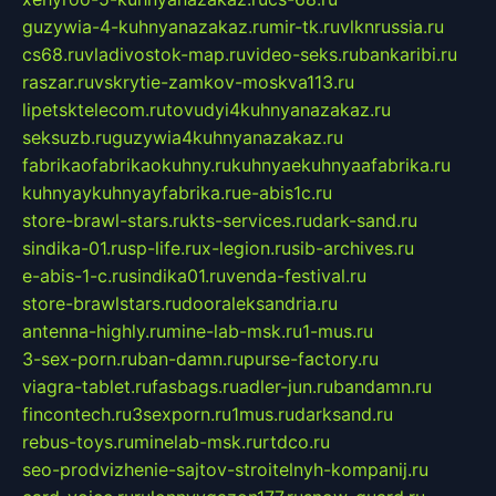
guzywia-4-kuhnyanazakaz.ru
mir-tk.ru
vlknrussia.ru
cs68.ru
vladivostok-map.ru
video-seks.ru
bankaribi.ru
raszar.ru
vskrytie-zamkov-moskva113.ru
lipetsktelecom.ru
tovudyi4kuhnyanazakaz.ru
seksuzb.ru
guzywia4kuhnyanazakaz.ru
fabrikaofabrikaokuhny.ru
kuhnyaekuhnyaafabrika.ru
kuhnyaykuhnyayfabrika.ru
e-abis1c.ru
store-brawl-stars.ru
kts-services.ru
dark-sand.ru
sindika-01.ru
sp-life.ru
x-legion.ru
sib-archives.ru
e-abis-1-c.ru
sindika01.ru
venda-festival.ru
store-brawlstars.ru
dooraleksandria.ru
antenna-highly.ru
mine-lab-msk.ru
1-mus.ru
3-sex-porn.ru
ban-damn.ru
purse-factory.ru
viagra-tablet.ru
fasbags.ru
adler-jun.ru
bandamn.ru
fincontech.ru
3sexporn.ru
1mus.ru
darksand.ru
rebus-toys.ru
minelab-msk.ru
rtdco.ru
seo-prodvizhenie-sajtov-stroitelnyh-kompanij.ru