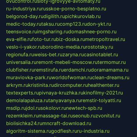
ovucontrol.ru
sloty-igrovyye-avtomaty.ru
ru-industriya.ru
russkoe-porno-besplatno.ru
belgorod-day.ru
digilith.ru
pichkurovlab.ru
medic-today.ru
taksu.ru
comp123.ru
don-ykt.ru
teensvoice.ru
imgsharing.ru
domashnee-porno.ru
eva-elfie.ru
foto-tur.ru
biz-doska.ru
metropoltravel.ru
veslo-i-yakor.ru
borodino-media.ru
rostotsky.ru
regionufa.ru
weiss-bet.ru
zaryna.ru
casinotablet.ru
universalia.ru
remont-mebeli-moscow.ru
termomur.ru
clubfisher.ru
remstirufa.ru
erdamchi.ru
doramamama.ru
muraviovka-park.ru
worldofwoman.ru
clean-dreams.ru
arkrym.ru
kristinita.ru
dircomputer.ru
healthenter.ru
textexperts.ru
pivnaya-kruzhka.ru
kinofilmy-2021.ru
demolalapaluza.ru
tanyavanya.ru
remstir-tolyatti.ru
msdip.ru
jdol.ru
sokolovr.ru
newtech-spb.ru
rezemkleim.ru
massage-tai.ru
seonub.ru
zvonitut.ru
biolisichka24.ru
mncraft-download.ru
algoritm-sistema.ru
godflesh.ru
ru-industria.ru