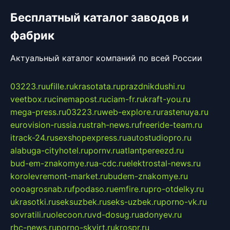
Бесплатный каталог заводов и
фабрик
Актуальный каталог компаний по всей России
03223.ru
ufille.ru
krasotata.ru
prazdnikdushi.ru
veetbox.ru
cinemapost.ru
ciam-fr.ru
kraft-you.ru
mega-press.ru
03223.ru
web-explore.ru
rastenuya.ru
eurovision-russia.ru
strah-news.ru
freeride-team.ru
itrack-24.ru
sexshopexpress.ru
autostudiopro.ru
alabuga-cityhotel.ru
pornv.ru
atlantpereezd.ru
bud-em-znakomye.ru
a-cdc.ru
elektrostal-news.ru
korolevremont-market.ru
budem-znakomye.ru
oooagrosnab.ru
fpodaso.ru
emfire.ru
pro-otdelky.ru
ukrasotki.ru
seksuzbek.ru
seks-uzbek.ru
porno-vk.ru
sovratili.ru
olecoon.ru
vd-dosug.ru
adonyev.ru
rbc-news.ru
porno-skvirt.ru
krospr.ru