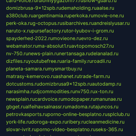
card-voice.ru
rulonnyygazon177.ru
snow-guard.ru
domizbrusa-9x12spb.ru
demaholding.ru
aalse.ru
a380club.ru
argentinamia.ru
perkoka.ru
movie-one.ru
perk-oka.ru
g-octopus.ru
sibarchives.ru
andreislyusar.ru
naruto-x.ru
pursefactory.ru
tor-lyubov-i-grom.ru
spayderhed-2022.ru
movieone.ru
evro-dez.ru
webamator.ru
ma-absolut1.ru
avtopomosch27.ru
nv-750.ru
news-plain.ru
nertansaga.ru
delanalad.ru
dizfiles.ru
youtubefree.ru
aria-family.ru
roadli.ru
planeta-samara.ru
mysmartbuy.ru
matrasy-kemerovo.ru
ashanet.ru
trade-farm.ru
dotcustoms.ru
domizbrusa9x12spb.ru
autodamp.ru
narasimha.ru
djcommodities.ru
nv750.ru
x-ton.ru
newsplain.ru
cardvoice.ru
modopaper.ru
manunae.ru
gbget.ru
alfeihavsalnassr.ru
madoma.ru
tajuncos.ru
petrovkasports.ru
porno-online-besplatno.ru
splclub.ru
york-life.ru
doroga-expo.ru
ribery.ru
cleanmedicine.ru
slovar-ivrit.ru
porno-video-besplatno.ru
seks-365.ru