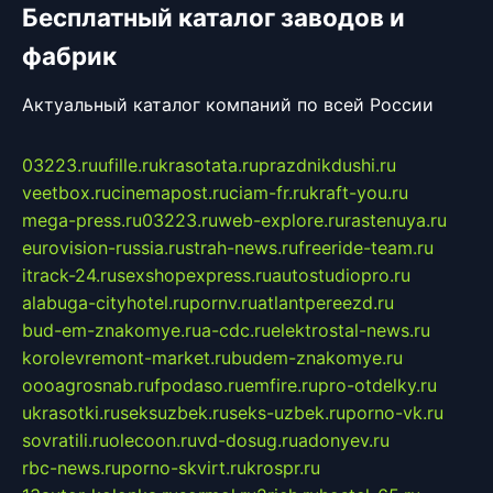
Бесплатный каталог заводов и
фабрик
Актуальный каталог компаний по всей России
03223.ru
ufille.ru
krasotata.ru
prazdnikdushi.ru
veetbox.ru
cinemapost.ru
ciam-fr.ru
kraft-you.ru
mega-press.ru
03223.ru
web-explore.ru
rastenuya.ru
eurovision-russia.ru
strah-news.ru
freeride-team.ru
itrack-24.ru
sexshopexpress.ru
autostudiopro.ru
alabuga-cityhotel.ru
pornv.ru
atlantpereezd.ru
bud-em-znakomye.ru
a-cdc.ru
elektrostal-news.ru
korolevremont-market.ru
budem-znakomye.ru
oooagrosnab.ru
fpodaso.ru
emfire.ru
pro-otdelky.ru
ukrasotki.ru
seksuzbek.ru
seks-uzbek.ru
porno-vk.ru
sovratili.ru
olecoon.ru
vd-dosug.ru
adonyev.ru
rbc-news.ru
porno-skvirt.ru
krospr.ru