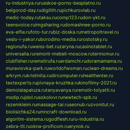
ru-industriya.ru
russkoe-porno-besplatno.ru
belgorod-day.ru
digilith.ru
pichkurovlab.ru
medic-today.ru
taksu.ru
comp123.ru
don-ykt.ru
teensvoice.ru
imgsharing.ru
domashnee-porno.ru
eva-elfie.ru
foto-tur.ru
biz-doska.ru
metropoltravel.ru
veslo-i-yakor.ru
borodino-media.ru
rostotsky.ru
regionufa.ru
weiss-bet.ru
zaryna.ru
casinotablet.ru
universalia.ru
remont-mebeli-moscow.ru
termomur.ru
clubfisher.ru
remstirufa.ru
erdamchi.ru
doramamama.ru
muraviovka-park.ru
worldofwoman.ru
clean-dreams.ru
arkrym.ru
kristinita.ru
dircomputer.ru
healthenter.ru
textexperts.ru
pivnaya-kruzhka.ru
kinofilmy-2021.ru
demolalapaluza.ru
tanyavanya.ru
remstir-tolyatti.ru
msdip.ru
jdol.ru
sokolovr.ru
newtech-spb.ru
rezemkleim.ru
massage-tai.ru
seonub.ru
zvonitut.ru
biolisichka24.ru
mncraft-download.ru
algoritm-sistema.ru
godflesh.ru
ru-industria.ru
zebra-tlt.ru
okna-proficom.ru
erynok.ru