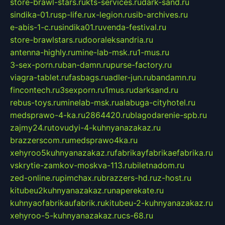
store-brawl-stars.ru
kts-services.ru
dark-sand.ru
sindika-01.ru
sp-life.ru
x-legion.ru
sib-archives.ru
e-abis-1-c.ru
sindika01.ru
venda-festival.ru
store-brawlstars.ru
dooraleksandria.ru
antenna-highly.ru
mine-lab-msk.ru
1-mus.ru
3-sex-porn.ru
ban-damn.ru
purse-factory.ru
viagra-tablet.ru
fasbags.ru
adler-jun.ru
bandamn.ru
fincontech.ru
3sexporn.ru
1mus.ru
darksand.ru
rebus-toys.ru
minelab-msk.ru
alabuga-cityhotel.ru
medsprawo-4-ka.ru
2864420.ru
blagodarenie-spb.ru
zajmy24.ru
tovudyi-4-kuhnyanazakaz.ru
brazzerscom.ru
medsprawo4ka.ru
xehyroo5kuhnyanazakaz.ru
fabrikayfabrikaefabrika.ru
vskrytie-zamkov-moskva-113.ru
biletnadom.ru
zed-online.ru
pimchax.ru
brazzers-hd.ru
z-host.ru
kitubeu2kuhnyanazakaz.ru
naperekate.ru
kuhnyaofabrikaufabrik.ru
kitubeu-2-kuhnyanazakaz.ru
xehyroo-5-kuhnyanazakaz.ru
cs-68.ru