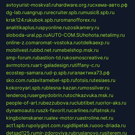
avtoyurist-moskva1.ru
hardware.org.ru
схема-авто.рф
dg-lab.ru
angrup.ru
recruiter.spb.ru
music8.spb.ru
krsk124.ru
kubok.spb.ru
romanofforex.ru
analitikaplus.ru
spyonline.ru
zosikamery.ru
sloboda-ural.pp.ru
AUTO-COM.SU
hohota.net
alimy.ru
online-z.com
aromat-vostoka.ru
otdelkaexp.ru
mobilvest.ru
bbd.net.ru
mebelshop.msk.ru
smp-forum.ru
bastion-td.ru
kosmoscreative.ru
avrmotors.ru
art-galadesign.ru
tiffany-c.ru
ecostep-samara.ru
d-p.spb.ru
галактика73.рф
sko.com.ru
davitamebel-spb.ru
fotsis.ru
tesiaes.ru
kokoroyari.spb.ru
blesna-kazan.ru
mossilver.ru
lenderoq.ru
sergeydobrin.ru
tochkazvuka.msk.ru
people-of-art.ru
bezzubova.ru
clubtibet.ru
orior-aks.ru
dynamoauto.ru
szk-favorit.ru
carlines.ru
flatnsk.ru
kingbolenskaner.ru
alex-motor.ru
astroline.net.ru
act1.spb.ru
polyglot.com.ru
gidlipetsk.ru
ooo-driada.ru
detsad125.ru
mir-zdoroviya.ru
bruslanovo.ru
siterem.ru