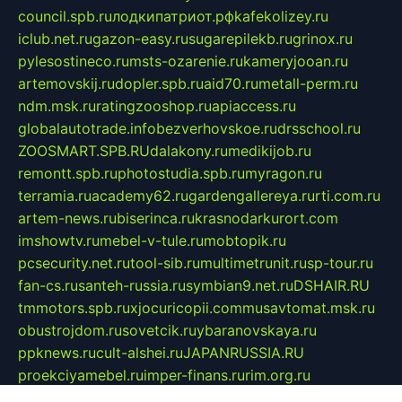
council.spb.ru
лодкипатриот.рф
kafekolizey.ru
iclub.net.ru
gazon-easy.ru
sugarepilekb.ru
grinox.ru
pylesostineco.ru
msts-ozarenie.ru
kameryjooan.ru
artemovskij.ru
dopler.spb.ru
aid70.ru
metall-perm.ru
ndm.msk.ru
ratingzooshop.ru
apiaccess.ru
globalautotrade.info
bezverhovskoe.ru
drsschool.ru
ZOOSMART.SPB.RU
dalakony.ru
medikijob.ru
remontt.spb.ru
photostudia.spb.ru
myragon.ru
terramia.ru
academy62.ru
gardengallereya.ru
rti.com.ru
artem-news.ru
biserinca.ru
krasnodarkurort.com
imshowtv.ru
mebel-v-tule.ru
mobtopik.ru
pcsecurity.net.ru
tool-sib.ru
multimetrunit.ru
sp-tour.ru
fan-cs.ru
santeh-russia.ru
symbian9.net.ru
DSHAIR.RU
tmmotors.spb.ru
xjocuricopii.com
musavtomat.msk.ru
obustrojdom.ru
sovetcik.ru
ybaranovskaya.ru
ppknews.ru
cult-alshei.ru
JAPANRUSSIA.RU
proekciyamebel.ru
imper-finans.ru
rim.org.ru
glamourai.ru
brassminus.ru
zabor-pro.ru
ftn.pp.ru