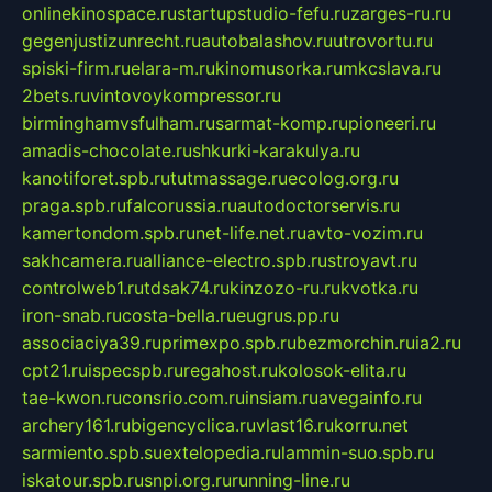
onlinekinospace.ru
startupstudio-fefu.ru
zarges-ru.ru
gegenjustizunrecht.ru
autobalashov.ru
utrovortu.ru
spiski-firm.ru
elara-m.ru
kinomusorka.ru
mkcslava.ru
2bets.ru
vintovoykompressor.ru
birminghamvsfulham.ru
sarmat-komp.ru
pioneeri.ru
amadis-chocolate.ru
shkurki-karakulya.ru
kanotiforet.spb.ru
tutmassage.ru
ecolog.org.ru
praga.spb.ru
falcorussia.ru
autodoctorservis.ru
kamertondom.spb.ru
net-life.net.ru
avto-vozim.ru
sakhcamera.ru
alliance-electro.spb.ru
stroyavt.ru
controlweb1.ru
tdsak74.ru
kinzozo-ru.ru
kvotka.ru
iron-snab.ru
costa-bella.ru
eugrus.pp.ru
associaciya39.ru
primexpo.spb.ru
bezmorchin.ru
ia2.ru
cpt21.ru
ispecspb.ru
regahost.ru
kolosok-elita.ru
tae-kwon.ru
consrio.com.ru
insiam.ru
avegainfo.ru
archery161.ru
bigencyclica.ru
vlast16.ru
korru.net
sarmiento.spb.su
extelopedia.ru
lammin-suo.spb.ru
iskatour.spb.ru
snpi.org.ru
running-line.ru