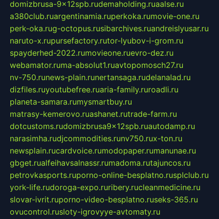
domizbrusa-9x12spb.ru
demaholding.ru
aalse.ru
a380club.ru
argentinamia.ru
perkoka.ru
movie-one.ru
perk-oka.ru
g-octopus.ru
sibarchives.ru
andreislyusar.ru
naruto-x.ru
pursefactory.ru
tor-lyubov-i-grom.ru
spayderhed-2022.ru
movieone.ru
evro-dez.ru
webamator.ru
ma-absolut1.ru
avtopomosch27.ru
nv-750.ru
news-plain.ru
nertansaga.ru
delanalad.ru
dizfiles.ru
youtubefree.ru
aria-family.ru
roadli.ru
planeta-samara.ru
mysmartbuy.ru
matrasy-kemerovo.ru
ashanet.ru
trade-farm.ru
dotcustoms.ru
domizbrusa9x12spb.ru
autodamp.ru
narasimha.ru
djcommodities.ru
nv750.ru
x-ton.ru
newsplain.ru
cardvoice.ru
modopaper.ru
manunae.ru
gbget.ru
alfeihavsalnassr.ru
madoma.ru
tajuncos.ru
petrovkasports.ru
porno-online-besplatno.ru
splclub.ru
york-life.ru
doroga-expo.ru
ribery.ru
cleanmedicine.ru
slovar-ivrit.ru
porno-video-besplatno.ru
seks-365.ru
ovucontrol.ru
sloty-igrovyye-avtomaty.ru