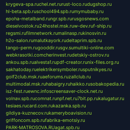
krygeva-spa.ru
chel.net.ru
rust-loco.ru
dugshop.ru
hl-beta.spb.ru
school494.spb.ru
mymubaby.ru
epoha-metalband.ru
ngr.spb.ru
rusgosnews.com
dieselvostok.ru
24hostel.msk.ru
w-dev.ru
f-ship.ru
regsmi.ru
filmnetwork.ru
malinasp.ru
kinosvin.ru
h2o-salon.ru
malutkayork.ru
deltaprim.spb.ru
tango-perm.ru
gooddir.ru
sgv.su
multiki-online.com
webkrasotki.com
cherinvest.ru
detskiy-ostrov.ru
ankou.spb.ru
alvesta1.ru
pdf-creator.ru
nix-files.org.ru
sakhatoday.ru
elektrikersymboler.ru
sputnikyes.ru
golf2club.msk.ru
aeforums.ru
zallclub.ru
multimodal.msk.ru
habaigry.ru
haikko.ru
sobakopedia.ru
isz-fest.ru
ewnc.info
screensaver-clock.net.ru
volnav.spb.ru
comnat.ru
npf.net.ru
7bit.pp.ru
kalugatur.ru
tesiaes.ru
card.com.ru
kazanka.spb.ru
gildiya-kuznecov.ru
kameryboavision.ru
griffoncom.spb.ru
fabrika-emotsiy.ru
PARK-MATROSOVA.RU
agat.spb.ru