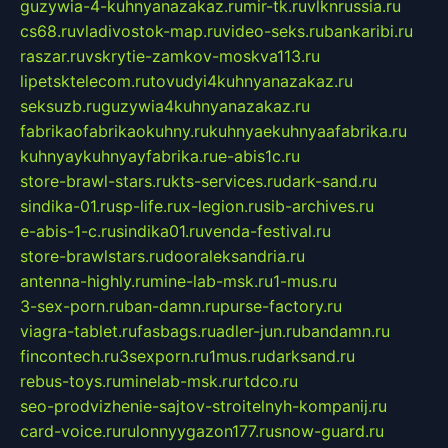
guzywia-4-kuhnyanazakaz.ru
mir-tk.ru
vlknrussia.ru
cs68.ru
vladivostok-map.ru
video-seks.ru
bankaribi.ru
raszar.ru
vskrytie-zamkov-moskva113.ru
lipetsktelecom.ru
tovudyi4kuhnyanazakaz.ru
seksuzb.ru
guzywia4kuhnyanazakaz.ru
fabrikaofabrikaokuhny.ru
kuhnyaekuhnyaafabrika.ru
kuhnyaykuhnyayfabrika.ru
e-abis1c.ru
store-brawl-stars.ru
kts-services.ru
dark-sand.ru
sindika-01.ru
sp-life.ru
x-legion.ru
sib-archives.ru
e-abis-1-c.ru
sindika01.ru
venda-festival.ru
store-brawlstars.ru
dooraleksandria.ru
antenna-highly.ru
mine-lab-msk.ru
1-mus.ru
3-sex-porn.ru
ban-damn.ru
purse-factory.ru
viagra-tablet.ru
fasbags.ru
adler-jun.ru
bandamn.ru
fincontech.ru
3sexporn.ru
1mus.ru
darksand.ru
rebus-toys.ru
minelab-msk.ru
rtdco.ru
seo-prodvizhenie-sajtov-stroitelnyh-kompanij.ru
card-voice.ru
rulonnyygazon177.ru
snow-guard.ru