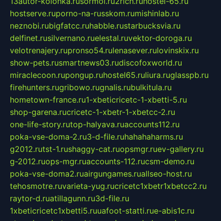
13autor-kolonka.ru
sormol.ru
2rich.ru
hostel-65.ru
hostserve.ru
porno-na-russkom.ru
mishinlab.ru
neznobi.ru
bigfatcc.ru
habble.ru
starbucksvia.ru
delfinet.ru
silvernano.ru
elestal.ru
vektor-doroga.ru
velotrenajery.ru
pronso54.ru
lenasever.ru
lovinskix.ru
show-pets.ru
smartnews03.ru
discofoxworld.ru
miraclecoon.ru
pongup.ru
hostel65.ru
liura.ru
glasspb.ru
firehunters.ru
gribowo.ru
gnalis.ru
bulkitula.ru
hometown-france.ru
1-xbeticricetc-1-xbetti-5.ru
shop-garena.ru
cricetc-1-xbetr-1-xbetcc-2.ru
one-life-story.ru
top-halyava.ru
accounts112.ru
poka-vse-doma-2.ru
3-d-file.ru
hahahaharms.ru
g2012.ru
tst-1.ru
shaggy-cat.ru
opsmgr.ru
ev-gallery.ru
g-2012.ru
ops-mgr.ru
accounts-112.ru
csm-demo.ru
poka-vse-doma2.ru
airgungames.ru
allseo-host.ru
tehosmotre.ru
varieta-yug.ru
cricetc1xbetr1xbetcc2.ru
raytor-d.ru
atillagunn.ru
3d-file.ru
1xbeticricetc1xbetti5.ru
uafoot-statti.ru
e-abis1c.ru