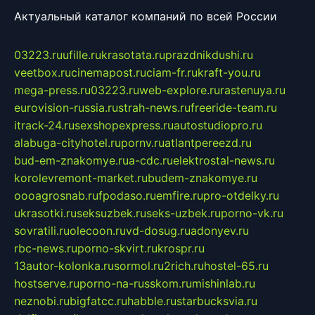
Актуальный каталог компаний по всей России
03223.ru
ufille.ru
krasotata.ru
prazdnikdushi.ru
veetbox.ru
cinemapost.ru
ciam-fr.ru
kraft-you.ru
mega-press.ru
03223.ru
web-explore.ru
rastenuya.ru
eurovision-russia.ru
strah-news.ru
freeride-team.ru
itrack-24.ru
sexshopexpress.ru
autostudiopro.ru
alabuga-cityhotel.ru
pornv.ru
atlantpereezd.ru
bud-em-znakomye.ru
a-cdc.ru
elektrostal-news.ru
korolevremont-market.ru
budem-znakomye.ru
oooagrosnab.ru
fpodaso.ru
emfire.ru
pro-otdelky.ru
ukrasotki.ru
seksuzbek.ru
seks-uzbek.ru
porno-vk.ru
sovratili.ru
olecoon.ru
vd-dosug.ru
adonyev.ru
rbc-news.ru
porno-skvirt.ru
krospr.ru
13autor-kolonka.ru
sormol.ru
2rich.ru
hostel-65.ru
hostserve.ru
porno-na-russkom.ru
mishinlab.ru
neznobi.ru
bigfatcc.ru
habble.ru
starbucksvia.ru