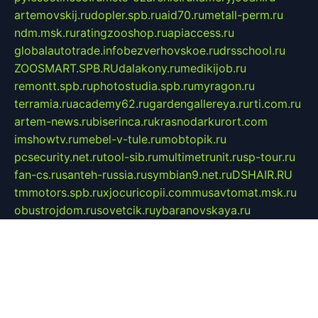
artemovskij.ru
dopler.spb.ru
aid70.ru
metall-perm.ru
ndm.msk.ru
ratingzooshop.ru
apiaccess.ru
globalautotrade.info
bezverhovskoe.ru
drsschool.ru
ZOOSMART.SPB.RU
dalakony.ru
medikijob.ru
remontt.spb.ru
photostudia.spb.ru
myragon.ru
terramia.ru
academy62.ru
gardengallereya.ru
rti.com.ru
artem-news.ru
biserinca.ru
krasnodarkurort.com
imshowtv.ru
mebel-v-tule.ru
mobtopik.ru
pcsecurity.net.ru
tool-sib.ru
multimetrunit.ru
sp-tour.ru
fan-cs.ru
santeh-russia.ru
symbian9.net.ru
DSHAIR.RU
tmmotors.spb.ru
xjocuricopii.com
musavtomat.msk.ru
obustrojdom.ru
sovetcik.ru
ybaranovskaya.ru
ppknews.ru
cult-alshei.ru
JAPANRUSSIA.RU
proekciyamebel.ru
imper-finans.ru
rim.org.ru
glamourai.ru
brassminus.ru
zabor-pro.ru
ftn.pp.ru
dorogoe58.ru
laimengpacker.ru
kuzova-zapchasti.ru
sageerp.ru
taxodrom.ru
dsrazvitie.ru
hardcity.net.ru
ratinghomegames.ru
topservice25.ru
gubernyan.ru