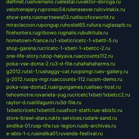
delfinet.ru
silvernano.ru
elestal.ru
vektor-doroga.ru
velotrenajery.ru
pronso54.ru
lenasever.ru
lovinskix.ru
show-pets.ru
smartnews03.ru
discofoxworld.ru
miraclecoon.ru
pongup.ru
hostel65.ru
liura.ru
glasspb.ru
firehunters.ru
gribowo.ru
gnalis.ru
bulkitula.ru
hometown-france.ru
1-xbeticricetc-1-xbetti-5.ru
shop-garena.ru
cricetc-1-xbetr-1-xbetcc-2.ru
one-life-story.ru
top-halyava.ru
accounts112.ru
poka-vse-doma-2.ru
3-d-file.ru
hahahaharms.ru
g2012.ru
tst-1.ru
shaggy-cat.ru
opsmgr.ru
ev-gallery.ru
g-2012.ru
ops-mgr.ru
accounts-112.ru
csm-demo.ru
poka-vse-doma2.ru
airgungames.ru
allseo-host.ru
tehosmotre.ru
varieta-yug.ru
cricetc1xbetr1xbetcc2.ru
raytor-d.ru
atillagunn.ru
3d-file.ru
1xbeticricetc1xbetti5.ru
uafoot-statti.ru
e-abis1c.ru
store-brawl-stars.ru
kts-services.ru
dark-sand.ru
sindika-01.ru
sp-life.ru
x-legion.ru
sib-archives.ru
e-abis-1-c.ru
sindika01.ru
venda-festival.ru