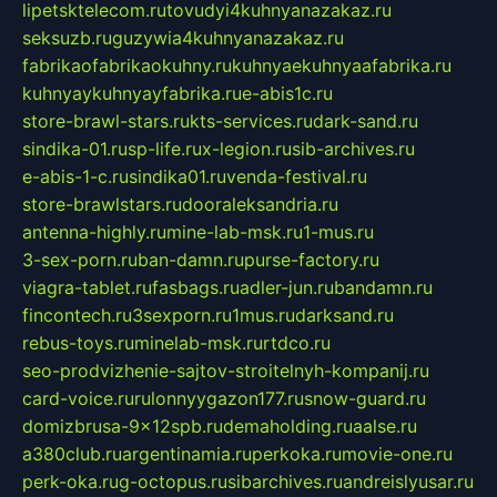
lipetsktelecom.ru
tovudyi4kuhnyanazakaz.ru
seksuzb.ru
guzywia4kuhnyanazakaz.ru
fabrikaofabrikaokuhny.ru
kuhnyaekuhnyaafabrika.ru
kuhnyaykuhnyayfabrika.ru
e-abis1c.ru
store-brawl-stars.ru
kts-services.ru
dark-sand.ru
sindika-01.ru
sp-life.ru
x-legion.ru
sib-archives.ru
e-abis-1-c.ru
sindika01.ru
venda-festival.ru
store-brawlstars.ru
dooraleksandria.ru
antenna-highly.ru
mine-lab-msk.ru
1-mus.ru
3-sex-porn.ru
ban-damn.ru
purse-factory.ru
viagra-tablet.ru
fasbags.ru
adler-jun.ru
bandamn.ru
fincontech.ru
3sexporn.ru
1mus.ru
darksand.ru
rebus-toys.ru
minelab-msk.ru
rtdco.ru
seo-prodvizhenie-sajtov-stroitelnyh-kompanij.ru
card-voice.ru
rulonnyygazon177.ru
snow-guard.ru
domizbrusa-9x12spb.ru
demaholding.ru
aalse.ru
a380club.ru
argentinamia.ru
perkoka.ru
movie-one.ru
perk-oka.ru
g-octopus.ru
sibarchives.ru
andreislyusar.ru