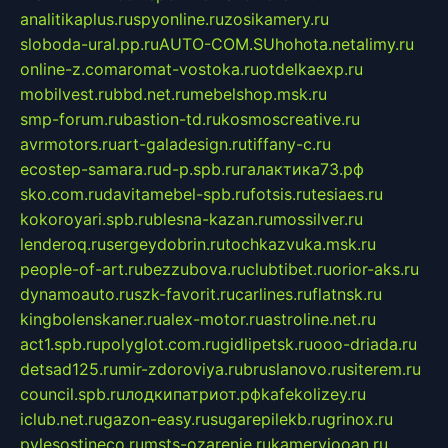
analitikaplus.ru
spyonline.ru
zosikamery.ru
sloboda-ural.pp.ru
AUTO-COM.SU
hohota.net
alimy.ru
online-z.com
aromat-vostoka.ru
otdelkaexp.ru
mobilvest.ru
bbd.net.ru
mebelshop.msk.ru
smp-forum.ru
bastion-td.ru
kosmoscreative.ru
avrmotors.ru
art-galadesign.ru
tiffany-c.ru
ecostep-samara.ru
d-p.spb.ru
галактика73.рф
sko.com.ru
davitamebel-spb.ru
fotsis.ru
tesiaes.ru
kokoroyari.spb.ru
blesna-kazan.ru
mossilver.ru
lenderoq.ru
sergeydobrin.ru
tochkazvuka.msk.ru
people-of-art.ru
bezzubova.ru
clubtibet.ru
orior-aks.ru
dynamoauto.ru
szk-favorit.ru
carlines.ru
flatnsk.ru
kingbolenskaner.ru
alex-motor.ru
astroline.net.ru
act1.spb.ru
polyglot.com.ru
gidlipetsk.ru
ooo-driada.ru
detsad125.ru
mir-zdoroviya.ru
bruslanovo.ru
siterem.ru
council.spb.ru
лодкипатриот.рф
kafekolizey.ru
iclub.net.ru
gazon-easy.ru
sugarepilekb.ru
grinox.ru
pylesostineco.ru
msts-ozarenie.ru
kameryjooan.ru