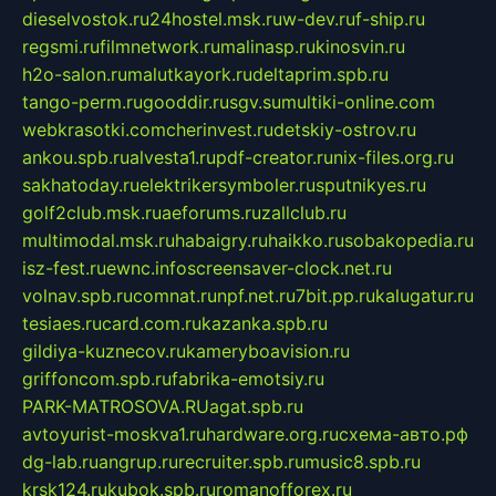
dieselvostok.ru
24hostel.msk.ru
w-dev.ru
f-ship.ru
regsmi.ru
filmnetwork.ru
malinasp.ru
kinosvin.ru
h2o-salon.ru
malutkayork.ru
deltaprim.spb.ru
tango-perm.ru
gooddir.ru
sgv.su
multiki-online.com
webkrasotki.com
cherinvest.ru
detskiy-ostrov.ru
ankou.spb.ru
alvesta1.ru
pdf-creator.ru
nix-files.org.ru
sakhatoday.ru
elektrikersymboler.ru
sputnikyes.ru
golf2club.msk.ru
aeforums.ru
zallclub.ru
multimodal.msk.ru
habaigry.ru
haikko.ru
sobakopedia.ru
isz-fest.ru
ewnc.info
screensaver-clock.net.ru
volnav.spb.ru
comnat.ru
npf.net.ru
7bit.pp.ru
kalugatur.ru
tesiaes.ru
card.com.ru
kazanka.spb.ru
gildiya-kuznecov.ru
kameryboavision.ru
griffoncom.spb.ru
fabrika-emotsiy.ru
PARK-MATROSOVA.RU
agat.spb.ru
avtoyurist-moskva1.ru
hardware.org.ru
схема-авто.рф
dg-lab.ru
angrup.ru
recruiter.spb.ru
music8.spb.ru
krsk124.ru
kubok.spb.ru
romanofforex.ru