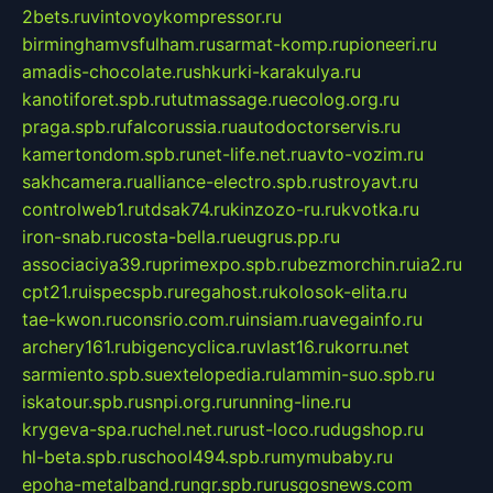
2bets.ru
vintovoykompressor.ru
birminghamvsfulham.ru
sarmat-komp.ru
pioneeri.ru
amadis-chocolate.ru
shkurki-karakulya.ru
kanotiforet.spb.ru
tutmassage.ru
ecolog.org.ru
praga.spb.ru
falcorussia.ru
autodoctorservis.ru
kamertondom.spb.ru
net-life.net.ru
avto-vozim.ru
sakhcamera.ru
alliance-electro.spb.ru
stroyavt.ru
controlweb1.ru
tdsak74.ru
kinzozo-ru.ru
kvotka.ru
iron-snab.ru
costa-bella.ru
eugrus.pp.ru
associaciya39.ru
primexpo.spb.ru
bezmorchin.ru
ia2.ru
cpt21.ru
ispecspb.ru
regahost.ru
kolosok-elita.ru
tae-kwon.ru
consrio.com.ru
insiam.ru
avegainfo.ru
archery161.ru
bigencyclica.ru
vlast16.ru
korru.net
sarmiento.spb.su
extelopedia.ru
lammin-suo.spb.ru
iskatour.spb.ru
snpi.org.ru
running-line.ru
krygeva-spa.ru
chel.net.ru
rust-loco.ru
dugshop.ru
hl-beta.spb.ru
school494.spb.ru
mymubaby.ru
epoha-metalband.ru
ngr.spb.ru
rusgosnews.com