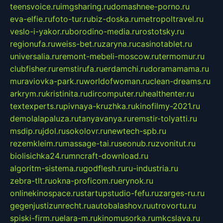
teensvoice.ru
imgsharing.ru
domashnee-porno.ru
eva-elfie.ru
foto-tur.ru
biz-doska.ru
metropoltravel.ru
veslo-i-yakor.ru
borodino-media.ru
rostotsky.ru
regionufa.ru
weiss-bet.ru
zaryna.ru
casinotablet.ru
universalia.ru
remont-mebeli-moscow.ru
termomur.ru
clubfisher.ru
remstirufa.ru
erdamchi.ru
doramamama.ru
muraviovka-park.ru
worldofwoman.ru
clean-dreams.ru
arkrym.ru
kristinita.ru
dircomputer.ru
healthenter.ru
textexperts.ru
pivnaya-kruzhka.ru
kinofilmy-2021.ru
demolalapaluza.ru
tanyavanya.ru
remstir-tolyatti.ru
msdip.ru
jdol.ru
sokolovr.ru
newtech-spb.ru
rezemkleim.ru
massage-tai.ru
seonub.ru
zvonitut.ru
biolisichka24.ru
mncraft-download.ru
algoritm-sistema.ru
godflesh.ru
ru-industria.ru
zebra-tlt.ru
okna-proficom.ru
erynok.ru
onlinekinospace.ru
startupstudio-fefu.ru
zarges-ru.ru
gegenjustizunrecht.ru
autobalashov.ru
utrovortu.ru
spiski-firm.ru
elara-m.ru
kinomusorka.ru
mkcslava.ru