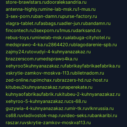
store-brawlstars.ru
dooraleksandria.ru
antenna-highly.ru
mine-lab-msk.ru
1-mus.ru
3-sex-porn.ru
ban-damn.ru
purse-factory.ru
viagra-tablet.ru
fasbags.ru
adler-jun.ru
bandamn.ru
fincontech.ru
3sexporn.ru
1mus.ru
darksand.ru
rebus-toys.ru
minelab-msk.ru
alabuga-cityhotel.ru
medsprawo-4-ka.ru
2864420.ru
blagodarenie-spb.ru
zajmy24.ru
tovudyi-4-kuhnyanazakaz.ru
brazzerscom.ru
medsprawo4ka.ru
xehyroo5kuhnyanazakaz.ru
fabrikayfabrikaefabrika.ru
vskrytie-zamkov-moskva-113.ru
biletnadom.ru
zed-online.ru
pimchax.ru
brazzers-hd.ru
z-host.ru
kitubeu2kuhnyanazakaz.ru
naperekate.ru
kuhnyaofabrikaufabrik.ru
kitubeu-2-kuhnyanazakaz.ru
xehyroo-5-kuhnyanazakaz.ru
cs-68.ru
guzywia-4-kuhnyanazakaz.ru
mir-tk.ru
vlknrussia.ru
cs68.ru
vladivostok-map.ru
video-seks.ru
bankaribi.ru
raszar.ru
vskrytie-zamkov-moskva113.ru